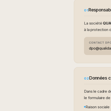
Responsabl
01
La société
QUA
à la protection
CONTACT DP
dpo@qualida
Données c
02
Dans le cadre de
le formulaire de
Raison sociale