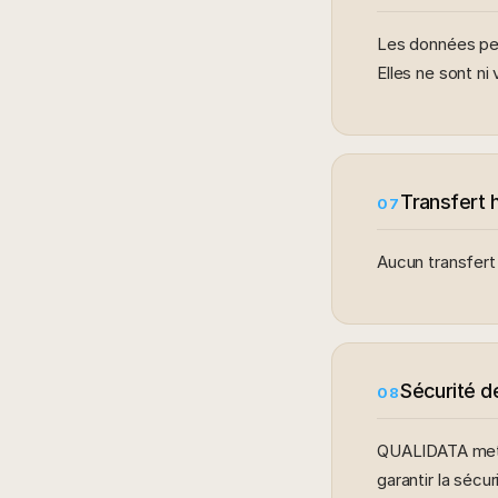
Les données pe
Elles ne sont ni
Transfert 
07
Aucun transfert
Sécurité 
08
QUALIDATA met 
garantir la séc