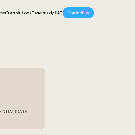
me
Our solutions
Case study 
FAQ
Contact us
ct — QUALIDATA