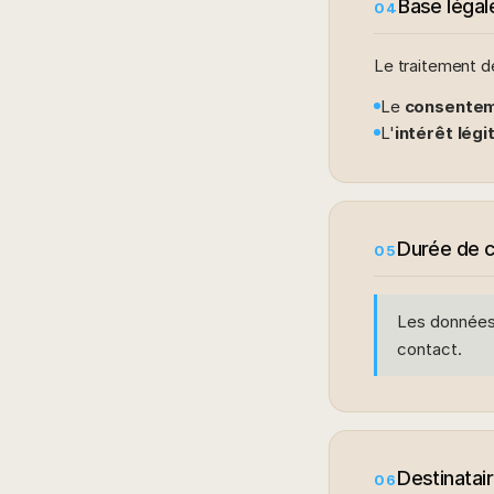
Base légal
04
Le traitement d
Le
consente
L'
intérêt légi
Durée de 
05
Les données
contact.
Destinatai
06